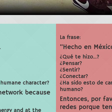
La frase:
…
“Hecho en Méxic
¿Qué te hizo…?
¿Pensar?
¿Sentir?
¿Conectar?
or humane character?
¿Ha sido esto de ca
humano?
 network because
Entonces, por fa
redes porque te
nergy and at the