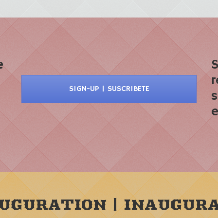
e
S
r
SIGN-UP | SUSCRIBETE
s
e
AUGURATION | INAUGURA