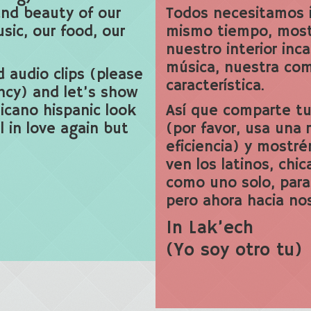
nd beauty of our
Todos necesitamos i
usic, our food, our
mismo tiempo, mostr
nuestro interior inc
música, nuestra comi
d audio clips (please
característica.
ncy) and let’s show
icano hispanic look
Así que comparte tus
l in love again but
(por favor, usa una
eficiencia) y mostr
ven los latinos, chi
como uno solo, par
pero ahora hacia nos
In Lak’ech
(Yo soy otro tu)